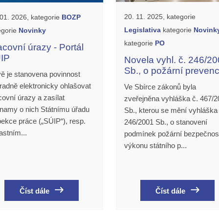
20. 11. 2025, kategorie
 01. 2026, kategorie
BOZP
Legislativa
kategorie
Novink
egorie
Novinky
kategorie
PO
acovní úrazy - Portál
IP
Novela vyhl. č. 246/2
Sb., o požární prevenc
ě je stanovena povinnost
radně elektronicky ohlašovat
Ve Sbírce zákonů byla
covní úrazy a zasílat
zveřejněna vyhláška č. 467/2
namy o nich Státnímu úřadu
Sb., kterou se mění vyhláška 
pekce práce („SÚIP“), resp.
246/2001 Sb., o stanovení
astním...
podmínek požární bezpečnost
výkonu státního p...
Číst dále
Číst dále