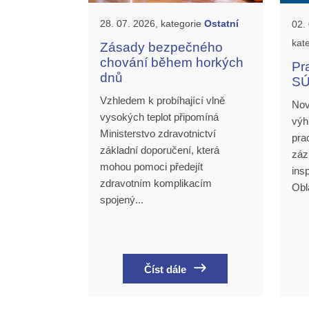
28. 07. 2026, kategorie
Ostatní
02.
kat
Zásady bezpečného
chování během horkých
Pr
dnů
SÚ
Vzhledem k probíhající vlně
Nov
vysokých teplot připomíná
výh
Ministerstvo zdravotnictví
pra
základní doporučení, která
záz
mohou pomoci předejít
ins
zdravotním komplikacím
Obl
spojený...
Číst dále