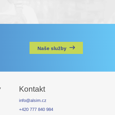
Naše služby
y
Kontakt
info@alsim.cz
+420 777 840 984