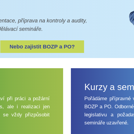
ace, příprava na kontroly a audity,
dělávací semináře.
Nebo zajistit BOZP a PO?
Kurzy a se
ví při práci a požární
Pořádáme přípravné 
, ale i realizaci jen
BOZP a PO. Odborné 
 se vždy přizpůsobit
legislativu a požad
semináře uzavřené.