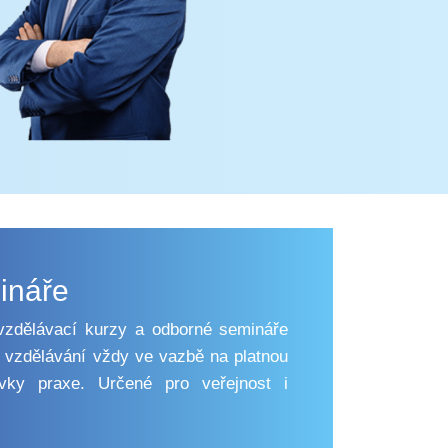
mináře
vzdělávací kurzy a odborné semináře
vzdělávání vždy ve vazbě na platnou
avky praxe. Určené pro veřejnost i