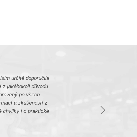
sim určitě doporučila
í z jakéhokoli důvodu
řipravený po všech
ormací a zkušeností z
Následující
 chvilky i o praktické