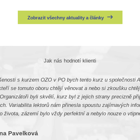
Zobrazit všechny aktuality a články
Jak nás hodnotí klienti
enosti s kurzem OZO v PO bych tento kurz u společnosti Al
teří se tomuto oboru chtějí věnovat a nebo si zkoušku chtěj
 Organizátoři byli skvělí, kurz byl z jejich strany precizně p
ch. Variabilita lektorů nám přinesla spoustu zajímavých inf
o života, zázemí bylo vždy perfektní a nebylo nouze o vtipné
.
ína Pavelková