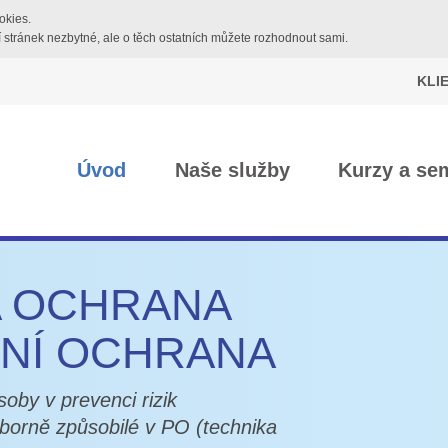
kies.
í stránek nezbytné, ale o těch ostatních můžete rozhodnout sami.
KLI
Úvod
Naše služby
Kurzy a se
A OCHRANA
RNÍ OCHRANA
oby v prevenci rizik
borně způsobilé v PO (technika