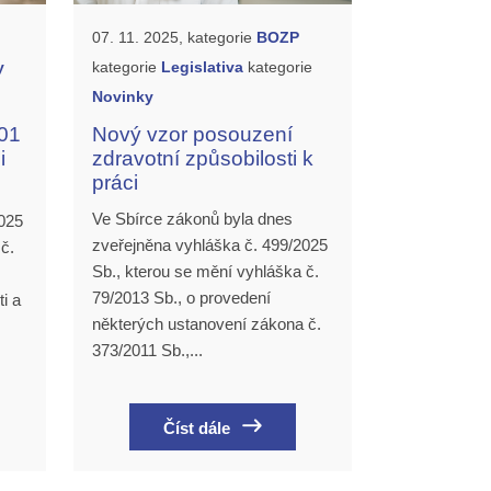
07. 11. 2025, kategorie
BOZP
y
kategorie
Legislativa
kategorie
Novinky
001
Nový vzor posouzení
i
zdravotní způsobilosti k
práci
Ve Sbírce zákonů byla dnes
025
zveřejněna vyhláška č. 499/2025
č.
Sb., kterou se mění vyhláška č.
79/2013 Sb., o provedení
i a
některých ustanovení zákona č.
373/2011 Sb.,...
Číst dále