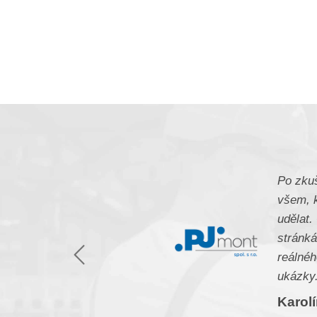
Po zkuš
všem, k
udělat.
stránká
Předchozí
reálnéh
ukázky
Karol