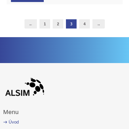
←
1
2
3
4
→
Menu
Úvod